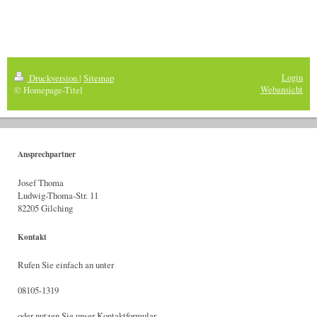
Login
Druckversion
|
Sitemap
Webansicht
© Homepage-Titel
Ansprechpartner
Josef Thoma
Ludwig-Thoma-Str. 11
82205 Gilching
Kontakt
Rufen Sie einfach an unter
08105-1319
oder nutzen Sie unser
Kontaktformular
.