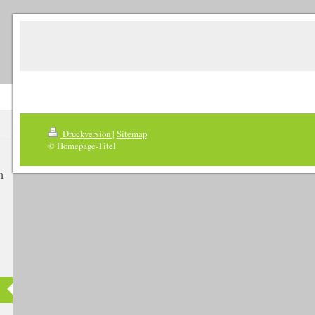
Druckversion
|
Sitemap
© Homepage-Titel
n