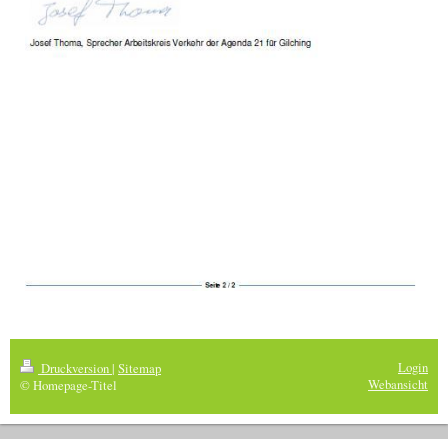
Login
Druckversion
|
Sitemap
Webansicht
© Homepage-Titel